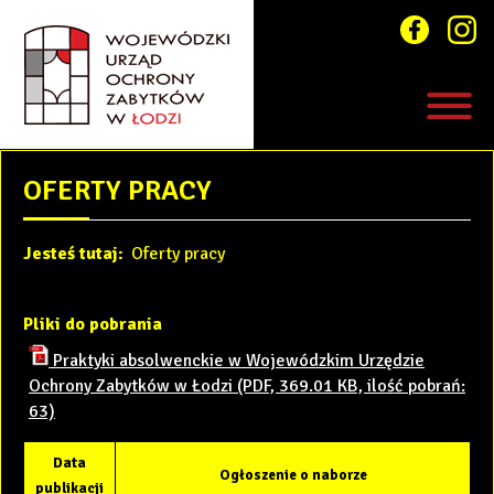
OFERTY PRACY
Jesteś tutaj:
Oferty pracy
Pliki do pobrania
Praktyki absolwenckie w Wojewódzkim Urzędzie
Ochrony Zabytków w Łodzi (PDF, 369.01 KB, ilość pobrań:
63)
Data
Ogłoszenie o naborze
publikacji