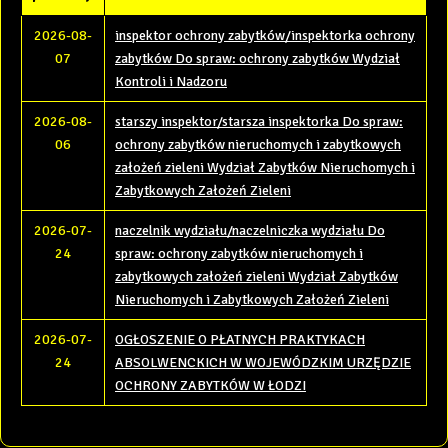
2026-08-
inspektor ochrony zabytków/inspektorka ochrony
07
zabytków Do spraw: ochrony zabytków Wydział
Kontroli i Nadzoru
2026-08-
starszy inspektor/starsza inspektorka Do spraw:
06
ochrony zabytków nieruchomych i zabytkowych
założeń zieleni Wydział Zabytków Nieruchomych i
Zabytkowych Założeń Zieleni
2026-07-
naczelnik wydziału/naczelniczka wydziału Do
24
spraw: ochrony zabytków nieruchomych i
zabytkowych założeń zieleni Wydział Zabytków
Nieruchomych i Zabytkowych Założeń Zieleni
2026-07-
OGŁOSZENIE O PŁATNYCH PRAKTYKACH
24
ABSOLWENCKICH W WOJEWÓDZKIM URZĘDZIE
OCHRONY ZABYTKÓW W ŁODZI