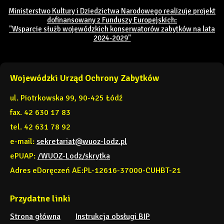
Ministerstwo Kultury i Dziedzictwa Narodowego realizuje projekt
dofinansowany z Funduszy Europejskich:
"Wsparcie służb wojewódzkich konserwatorów zabytków na lata
2024-2029"
Wojewódzki Urząd Ochrony Zabytków
ul. Piotrkowska 99, 90-425 Łódź
fax. 42 630 17 83
tel. 42 631 78 92
e-mail:
sekretariat@wuoz-lodz.pl
ePUAP:
/WUOZ-Lodz/skrytka
Adres eDoręczeń AE:PL-12616-37000-CUHBT-21
Przydatne linki
Strona główna
Instrukcja obsługi BIP