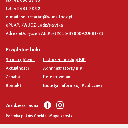
fax. 42 630 17 83
tel. 42 631 78 92
e-mail:
sekretariat@wuoz-lodz.pl
ePUAP:
/WUOZ-Lodz/skrytka
Adres eDoręczeń AE:PL-12616-37000-CUHBT-21
Przydatne linki
Strona główna
Instrukcja obsługi BIP
Aktualności
Administratorzy BIP
Zabytki
Rejestr zmian
Kontakt
Biuletyn Informacji Publicznej
Znajdziesz nas na:
Polityka plików Cookie
Mapa serwisu