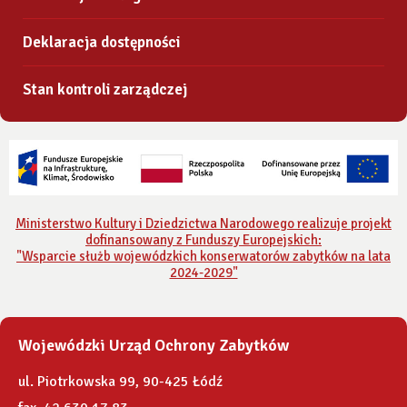
Deklaracja dostępności
Stan kontroli zarządczej
Ministerstwo Kultury i Dziedzictwa Narodowego realizuje projekt
dofinansowany z Funduszy Europejskich:
"Wsparcie służb wojewódzkich konserwatorów zabytków na lata
2024-2029"
Wojewódzki Urząd Ochrony Zabytków
ul. Piotrkowska 99, 90-425 Łódź