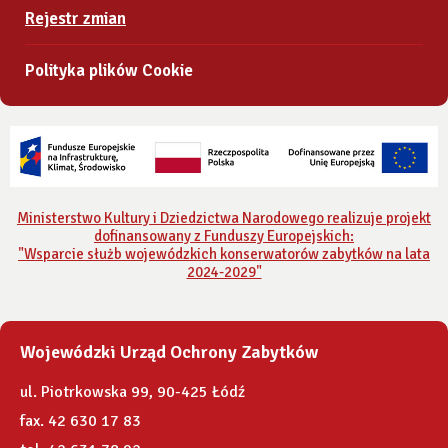
Rejestr zmian
Polityka plików Cookie
Ministerstwo Kultury i Dziedzictwa Narodowego realizuje projekt
dofinansowany z Funduszy Europejskich:
"Wsparcie służb wojewódzkich konserwatorów zabytków na lata
2024-2029"
Wojewódzki Urząd Ochrony Zabytków
ul. Piotrkowska 99, 90-425 Łódź
fax. 42 630 17 83