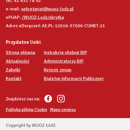
tel. 42 631 78 92
e-mail:
sekretariat@wuoz-lodz.pl
ePUAP:
/WUOZ-Lodz/skrytka
Adres eDoręczeń AE:PL-12616-37000-CUHBT-21
Przydatne linki
Strona główna
Instrukcja obsługi BIP
Aktualności
Administratorzy BIP
Zabytki
Rejestr zmian
Kontakt
Biuletyn Informacji Publicznej
Znajdziesz nas na:
Polityka plików Cookie
Mapa serwisu
Copyright by WUOZ Łódź